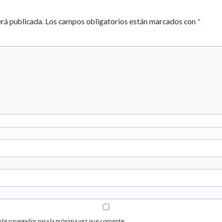
erá publicada.
Los campos obligatorios están marcados con
*
ste navegador para la próxima vez que comente.